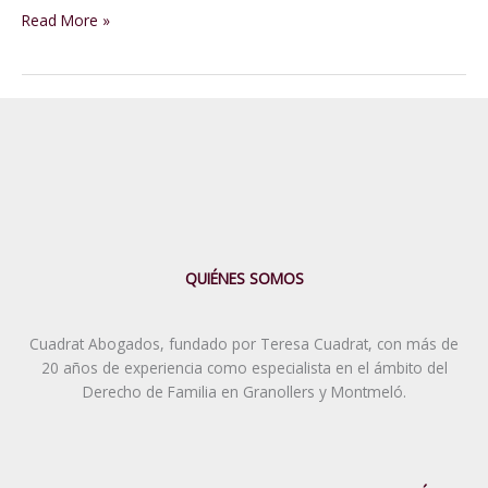
Divorcio
Read More »
de
Mutuo
Acuerdo
Según
la
Ley
Catalana:
Una
Guía
Completa
QUIÉNES SOMOS
Cuadrat Abogados, fundado por Teresa Cuadrat, con más de
20 años de experiencia como especialista en el ámbito del
Derecho de Familia en Granollers y Montmeló.