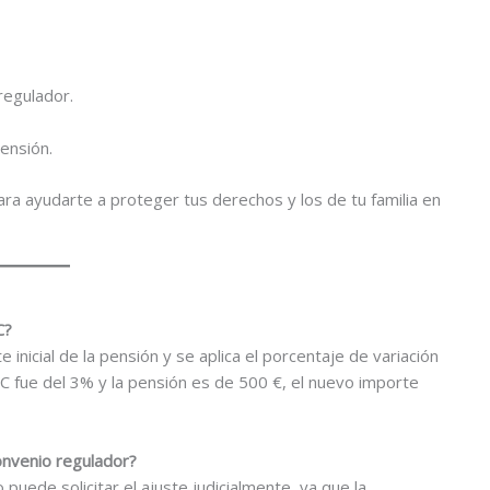
 regulador.
pensión.
ara ayudarte a proteger tus derechos y los de tu familia en
C?
inicial de la pensión y se aplica el porcentaje de variación
IPC fue del 3% y la pensión es de 500 €, el nuevo importe
convenio regulador?
 puede solicitar el ajuste judicialmente, ya que la