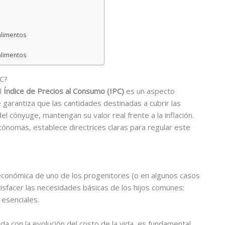
alimentos
alimentos
PC?
al
Índice de Precios al Consumo (IPC)
es un aspecto
 garantiza que las cantidades destinadas a cubrir las
el cónyuge, mantengan su valor real frente a la inflación.
tónomas, establece directrices claras para regular este
 económica de uno de los progenitores (o en algunos casos
isfacer las necesidades básicas de los hijos comunes:
 esenciales.
a con la evolución del costo de la vida, es fundamental