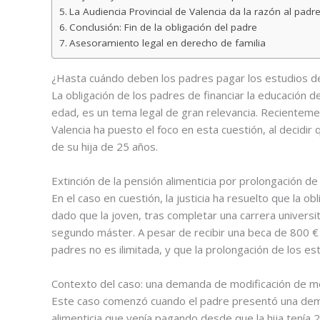
La Audiencia Provincial de Valencia da la razón al padr
Conclusión: Fin de la obligación del padre
Asesoramiento legal en derecho de familia
¿Hasta cuándo deben los padres pagar los estudios d
La obligación de los padres de financiar la educación d
edad, es un tema legal de gran relevancia. Recientemen
Valencia ha puesto el foco en esta cuestión, al decid
de su hija de 25 años.
Extinción de la pensión alimenticia por prolongación de
En el caso en cuestión, la justicia ha resuelto que la ob
dado que la joven, tras completar una carrera universit
segundo máster. A pesar de recibir una beca de 800 € 
padres no es ilimitada, y que la prolongación de los est
Contexto del caso: una demanda de modificación de m
Este caso comenzó cuando el padre presentó una dema
alimenticia que venía pagando desde que la hija tenía 