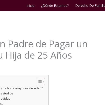
Inicio
¿Dónde Estamos?
Derecho De Famili
 un Padre de Pagar un
 Hija de 25 Años
e sus hijos mayores de edad?
 estudios
medidas
ica