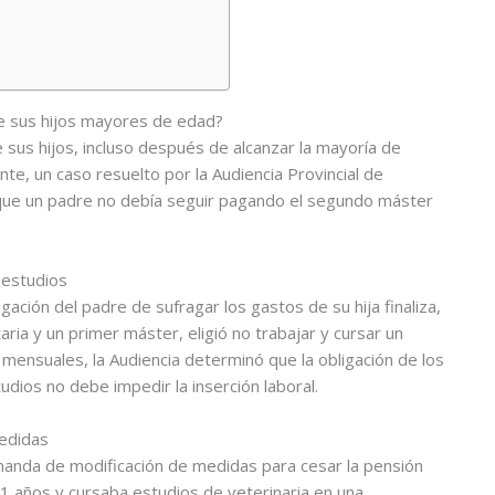
e
e sus hijos mayores de edad?
e sus hijos, incluso después de alcanzar la mayoría de
te, un caso resuelto por la Audiencia Provincial de
ir que un padre no debía seguir pagando el segundo máster
 estudios
ligación del padre de sufragar los gastos de su hija finaliza,
aria y un primer máster, eligió no trabajar y cursar un
mensuales, la Audiencia determinó que la obligación de los
udios no debe impedir la inserción laboral.
edidas
nda de modificación de medidas para cesar la pensión
21 años y cursaba estudios de veterinaria en una